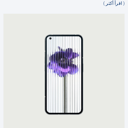
( اقرأ أكثر )