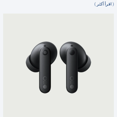
( اقرأ أكثر )